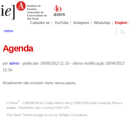
Ir
Ferramentas
para
Pessoais
o
conteúdo.
|
Cadastre-se
YouTube
Instagram
WhatsApp
English
Ir
para
menu
a
navegação
Agenda
por
admin
-
publicado
19/09/2012 11:10
-
última modificação
18/04/2013
15:34
Atualmente não existem itens nessa pasta.
®
O
Plone
- CMS/WCM de Código Aberto
tem
©
2000-2026 pela
Fundação Plone
e
amigos. Distribuído sob a
Licença GNU GPL
.
This Plone Theme brought to you by
Simples Consultoria
.