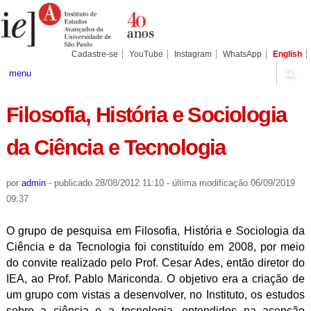
Ir
Ferramentas
Seções
para
Pessoais
o
conteúdo.
|
Cadastre-se
YouTube
Instagram
WhatsApp
English
Ir
para
menu
a
navegação
Filosofia, História e Sociologia
da Ciência e Tecnologia
por
admin
-
publicado
28/08/2012 11:10
-
última modificação
06/09/2019
09:37
O grupo de pesquisa em Filosofia, História e Sociologia da
Ciência e da Tecnologia foi constituído em 2008, por meio
do convite realizado pelo Prof. Cesar Ades, então diretor do
IEA, ao Prof. Pablo Mariconda. O objetivo era a criação de
um grupo com vistas a desenvolver, no Instituto, os estudos
sobre a ciência e a tecnologia, entendidos na acepção