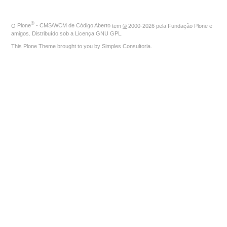
®
O
Plone
- CMS/WCM de Código Aberto
tem
©
2000-2026 pela
Fundação Plone
e
amigos. Distribuído sob a
Licença GNU GPL
.
This Plone Theme brought to you by
Simples Consultoria
.