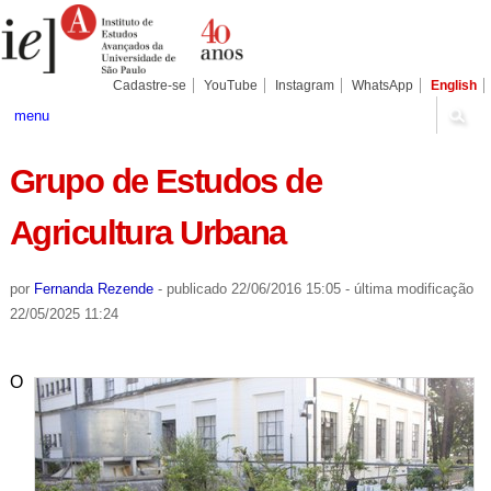
Ir
Ferramentas
Seções
para
Pessoais
o
conteúdo.
|
Cadastre-se
YouTube
Instagram
WhatsApp
English
Ir
para
menu
a
navegação
Grupo de Estudos de
Agricultura Urbana
por
Fernanda Rezende
-
publicado
22/06/2016 15:05
-
última modificação
22/05/2025 11:24
O