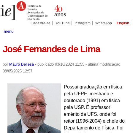
Ir
Ferramentas
Seções
para
Pessoais
o
conteúdo.
|
Cadastre-se
YouTube
Instagram
WhatsApp
English
Ir
para
menu
a
navegação
José Fernandes de Lima
por
Mauro Bellesa
-
publicado
03/10/2024 11:55
-
última modificação
08/05/2025 12:57
Possui graduação em física
pela UFPE, mestrado e
doutorado (1991) em fisica
pela USP. É professor
emérito da UFS, onde foi
reitor (1996-2004) e chefe do
Departamento de Física. Foi