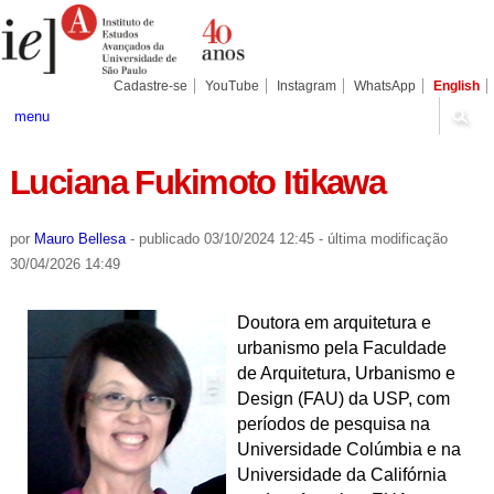
Ir
Ferramentas
Seções
para
Pessoais
o
conteúdo.
|
Cadastre-se
YouTube
Instagram
WhatsApp
English
Ir
para
menu
a
navegação
Luciana Fukimoto Itikawa
por
Mauro Bellesa
-
publicado
03/10/2024 12:45
-
última modificação
30/04/2026 14:49
Doutora em arquitetura e
urbanismo pela Faculdade
de Arquitetura, Urbanismo e
Design (FAU) da USP, com
períodos de pesquisa na
Universidade Colúmbia e na
Universidade da Califórnia