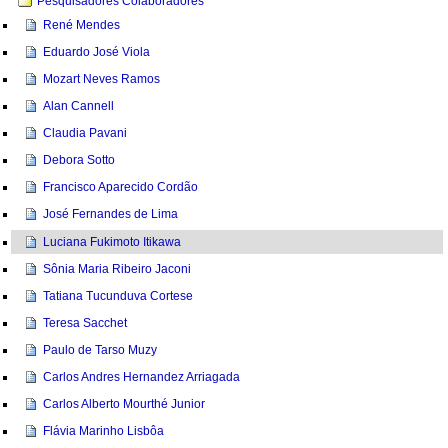
Pesquisadores Colaboradores
René Mendes
Eduardo José Viola
Mozart Neves Ramos
Alan Cannell
Claudia Pavani
Debora Sotto
Francisco Aparecido Cordão
José Fernandes de Lima
Luciana Fukimoto Itikawa
Sônia Maria Ribeiro Jaconi
Tatiana Tucunduva Cortese
Teresa Sacchet
Paulo de Tarso Muzy
Carlos Andres Hernandez Arriagada
Carlos Alberto Mourthé Junior
Flávia Marinho Lisbôa