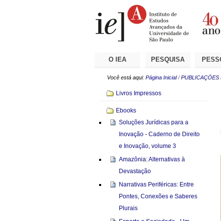
Ir
Ferramentas
Seções
para
Pessoais
o
conteúdo.
|
Ir
para
a
O IEA
PESQUISA
PESS
navegação
Você está aqui:
Página Inicial
/
PUBLICAÇÕES
Navegação
Livros Impressos
Ebooks
Soluções Jurídicas para a
Inovação - Caderno de Direito
e Inovação, volume 3
Amazônia: Alternativas à
Devastação
Narrativas Periféricas: Entre
Pontes, Conexões e Saberes
Plurais