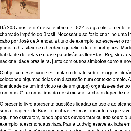
Há 203 anos, em 7 de setembro de 1822, surgia oficialmente n
chamado Império do Brasil. Necessário se fazia criar-lhe uma im
cabo por José de Alencar, a título de exemplo, ao escrever o 
primeiro brasileiro é o herdeiro genético de um português (Mart
habitante de belas e quase paradisíacas florestas. Registrava
nacionalidade brasileira, junto com outros símbolos como a nov
O objetivo deste livro é estimular o debate sobre imagens literá
colocando algumas delas em discussão num contexto amplo. Af
identidade de um indivíduo (e de um grupo) organiza-se dentro
contínuo. O reconhecimento de si mesmo também depende de u
O presente livro apresenta questões ligadas ao uso e ao alcan
senta imagens do Brasil em obras escritas por autores que viv
aqui não estiveram, tendo apenas ouvido falar ou lido sobre o Br
exemplo, a escritora austríaca Paula Ludwig esteve exilada em n
dos Taunay também experimentou a terra brasileira; da mesma 