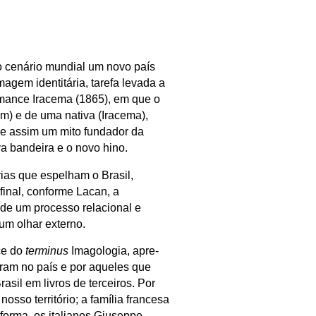
o cenário mundial um novo país
agem identitária, tarefa levada a
romance Iracema (1865), em que o
im) e de uma nativa (Iracema),
-se assim um mito fundador da
a bandeira e o novo hino.
rias que espelham o Brasil,
inal, conforme Lacan, a
 de um processo relacional e
m olhar externo.
ce do
terminus
Imagologia, apre­
eram no país e por aqueles que
asil em livros de terceiros. Por
osso território; a família francesa
forma, os italianos Giuseppe