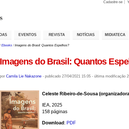
Cadastre-se
Busca
Busca
Avançad
OAS
EVENTOS
REVISTA
NOTÍCIAS
MIDIATECA
/
Ebooks
/
Imagens do Brasil: Quantos Espelhos?
Imagens do Brasil: Quantos Espe
por
Camila Lie Nakazone
-
publicado
27/04/2021 15:05
-
última modificação
2
Celeste Ribeiro-de-Sousa (organizadora
IEA, 2025
158 páginas
Download
:
PDF