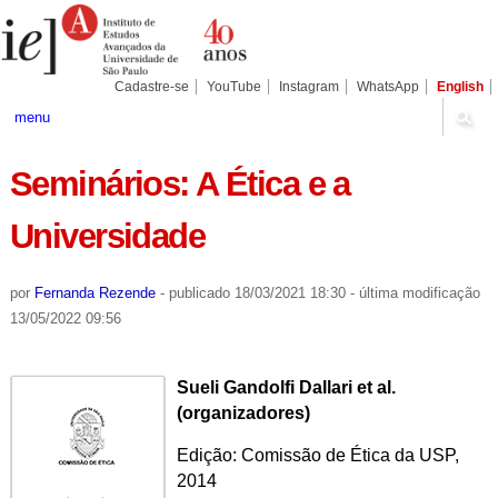
Ir
Ferramentas
Seções
para
Pessoais
o
conteúdo.
|
Cadastre-se
YouTube
Instagram
WhatsApp
English
Ir
para
menu
a
navegação
Seminários: A Ética e a
Universidade
por
Fernanda Rezende
-
publicado
18/03/2021 18:30
-
última modificação
13/05/2022 09:56
Sueli Gandolfi Dallari et al.
(organizadores)
Edição: Comissão de Ética da USP,
2014