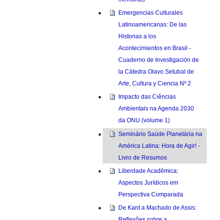
Emergencias Culturales
Latinoamericanas: De las
Historias a los
Acontecimientos en Brasil -
Cuaderno de Investigación de
la Cátedra Olavo Setubal de
Arte, Cultura y Ciencia Nº 2
Impacto das Ciências
Ambientais na Agenda 2030
da ONU (volume 1)
Seminário Saúde Planetária na
América Latina: Hora de Agir! -
Livro de Resumos
Liberdade Acadêmica:
Aspectos Jurídicos em
Perspectiva Comparada
De Kant a Machado de Assis:
Reflexões sobre a