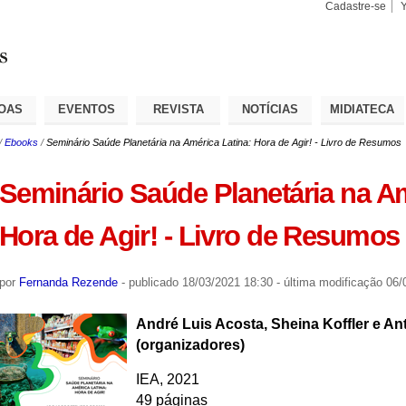
Cadastre-se
Busca
Busca
Avançad
OAS
EVENTOS
REVISTA
NOTÍCIAS
MIDIATECA
/
Ebooks
/
Seminário Saúde Planetária na América Latina: Hora de Agir! - Livro de Resumos
Seminário Saúde Planetária na Am
Hora de Agir! - Livro de Resumos
por
Fernanda Rezende
-
publicado
18/03/2021 18:30
-
última modificação
06/0
André Luis Acosta, Sheina Koffler e An
(organizadores)
IEA, 2021
49 páginas