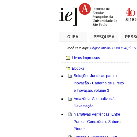
Ir
Ferramentas
Seções
para
Pessoais
o
conteúdo.
|
Ir
para
a
O IEA
PESQUISA
PESS
navegação
Você está aqui:
Página Inicial
/
PUBLICAÇÕES
Navegação
Livros Impressos
Ebooks
Soluções Jurídicas para a
Inovação - Caderno de Direito
e Inovação, volume 3
Amazônia: Alternativas à
Devastação
Narrativas Periféricas: Entre
Pontes, Conexões e Saberes
Plurais