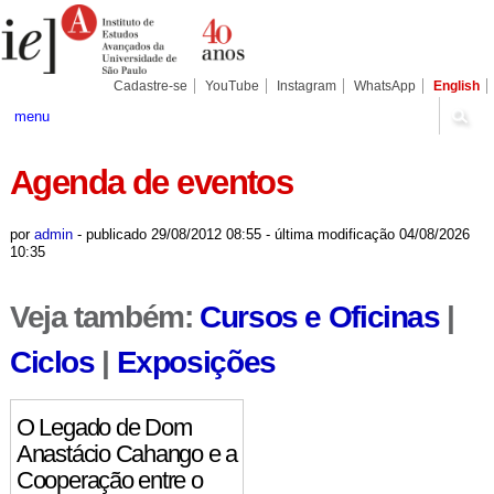
Ir
Ferramentas
Seções
para
Pessoais
o
conteúdo.
|
Cadastre-se
YouTube
Instagram
WhatsApp
English
Ir
para
menu
a
navegação
Agenda de eventos
por
admin
-
publicado
29/08/2012 08:55
-
última modificação
04/08/2026
10:35
Veja também:
Cursos e Oficinas
|
Ciclos
|
Exposições
O Legado de Dom
Anastácio Cahango e a
Cooperação entre o